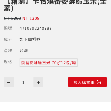
【箱購】卡恰燒番麥酥脆玉米(全
素)
NT 2268
NT 1308
編號
4710792240787
成分
如下圖描述
產地
台灣
規格
燒番麥酥脆玉米 70g*12包/箱
1
放入購物車