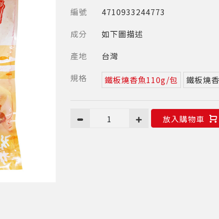
編號
4710933244773
成分
如下圖描述
產地
台灣
規格
鐵板燒香魚110g/包
鐵板燒香魚
1
放入購物車